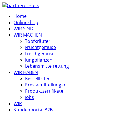
Home
Onlineshop
WIR SIND
WIR MACHEN
Topfkräuter
Fruchtgemüse
Frischgemüse
Jungpflanzen
Lebensmittelrettung
WIR HABEN
Bestelllisten
Pressemitteilungen
Produktzertifikate
Jobs
WIR
Kundenportal B2B