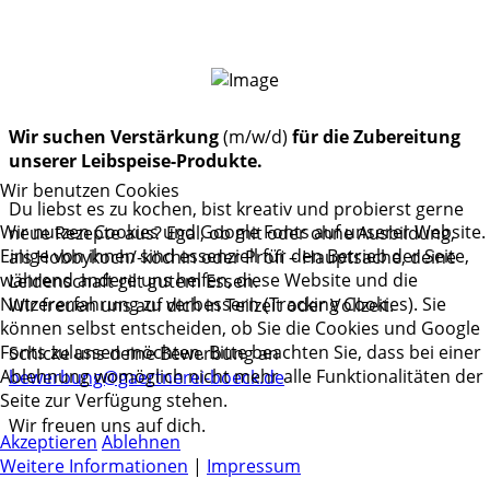
Wir suchen Verstärkung
(m/w/d)
für die Zubereitung
unserer Leibspeise-Produkte.
Wir benutzen Cookies
Du liebst es zu kochen, bist kreativ und probierst gerne
Wir nutzen Cookies und Google Fonts auf unserer Website.
neue Rezepte aus? Egal, ob mit oder ohne Ausbildung,
Einige von ihnen sind essenziell für den Betrieb der Seite,
als Hobbykoch/-köchin oder Profi – Hauptsache, deine
während andere uns helfen, diese Website und die
Leidenschaft gilt gutem Essen.
Nutzererfahrung zu verbessern (Tracking Cookies). Sie
Wir freuen uns auf dich in Teilzeit oder Vollzeit.
können selbst entscheiden, ob Sie die Cookies und Google
Fonts zulassen möchten. Bitte beachten Sie, dass bei einer
Schicke uns deine Bewerbung an
Ablehnung womöglich nicht mehr alle Funktionalitäten der
bewerbung@gaertnerei-boeck.de
Seite zur Verfügung stehen.
Wir freuen uns auf dich.
Akzeptieren
Ablehnen
Weitere Informationen
|
Impressum