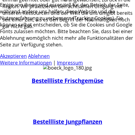
Einige von ihnen sind essenziell für den Betrieb der Seite,
Region. Wir praktizieren den achtsamen Umgang mit
während andere uns helfen, diese Website und die
unseren Ressourcen und der Welt die uns umgibt bereits
Nutzererfahrung zu verbessern (Tracking Cookies). Sie
seit einer Zeit, als es den Begriff der Nachhaltigkeit noch
können selbst entscheiden, ob Sie die Cookies und Google
gar nicht gab.
Fonts zulassen möchten. Bitte beachten Sie, dass bei einer
Ablehnung womöglich nicht mehr alle Funktionalitäten der
Seite zur Verfügung stehen.
Akzeptieren
Ablehnen
Weitere Informationen
|
Impressum
Bestellliste Frischgemüse
Bestellliste Jungpflanzen