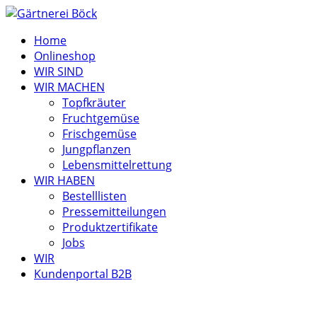
Home
Onlineshop
WIR SIND
WIR MACHEN
Topfkräuter
Fruchtgemüse
Frischgemüse
Jungpflanzen
Lebensmittelrettung
WIR HABEN
Bestelllisten
Pressemitteilungen
Produktzertifikate
Jobs
WIR
Kundenportal B2B