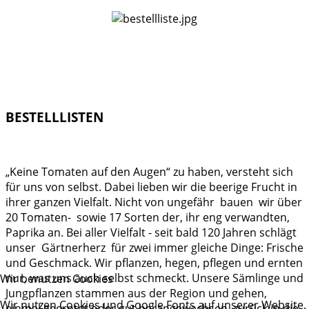
BESTELLLISTEN
„Keine Tomaten auf den Augen“ zu haben, versteht sich
für uns von selbst. Dabei lieben wir die beerige Frucht in
ihrer ganzen Vielfalt. Nicht von ungefähr bauen wir über
20 Tomaten- sowie 17 Sorten der, ihr eng verwandten,
Paprika an. Bei aller Vielfalt - seit bald 120 Jahren schlägt
unser Gärtnerherz für zwei immer gleiche Dinge: Frische
und Geschmack. Wir pflanzen, hegen, pflegen und ernten
nur, was uns auch selbst schmeckt. Unsere Sämlinge und
Wir benutzen Cookies
Jungpflanzen stammen aus der Region und gehen,
Wir nutzen Cookies und Google Fonts auf unserer Website.
einmal geerntet oder gut herangewachsen, zurück in die